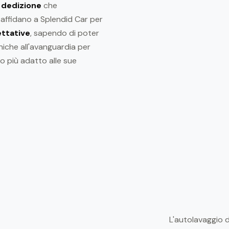
a dedizione
che
si affidano a Splendid Car per
ettative
, sapendo di poter
niche all'avanguardia per
to più adatto alle sue
L'autolavaggio 